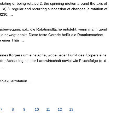
 rotating or being rotated 2. the spinning motion around the axis of
1a) 3. regular and recurring succession of changes [a rotation of
#8230; …
gsbewegung, s.d.; die Rotationsfläche entsteht, wenn man irgend
nie bewegt denkt. Diese feste Gerade heißt die Rotationsachse
e einer Thür …
ines Körpers um eine Ache, wobei jeder Punkt des Körpers eine
 der Achse liegt; in der Landwirtschaft soviel wie Fruchtfolge (s. d.
) …
Molekularrotation …
7
8
9
10
11
12
13