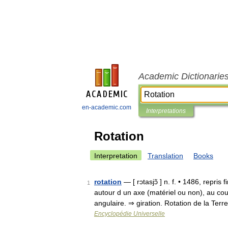
Academic Dictionarie
en-academic.com
Interpretations
Rotation
Interpretation
Translation
Books
rotation
— [ rɔtasjɔ̃ ] n. f. • 1486, repri
1
autour d un axe (matériel ou non), au co
angulaire. ⇒ giration. Rotation de la Ter
Encyclopédie Universelle